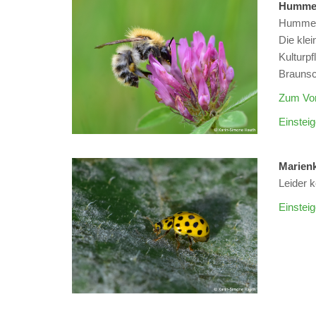
Humm
Hummeln 
Die kle
Kulturpf
Braunsc
Zum Vor
Einsteig
Marienk
Leider 
Einsteig