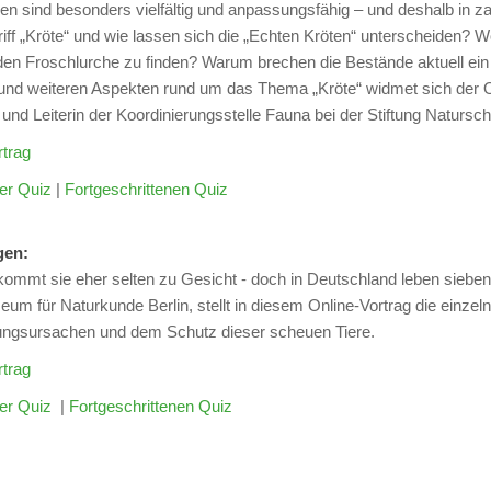
en sind besonders vielfältig und anpassungsfähig – und deshalb in z
riff „Kröte“ und wie lassen sich die „Echten Kröten“ unterscheiden?
en Froschlurche zu finden? Warum brechen die Bestände aktuell ein 
und weiteren Aspekten rund um das Thema „Kröte“ widmet sich der 
 und Leiterin der Koordinierungsstelle Fauna bei der Stiftung Natursch
trag
er Quiz
|
Fortgeschrittenen Quiz
angen:
ommt sie eher selten zu Gesicht - doch in Deutschland leben siebe
um für Naturkunde Berlin, stellt in diesem Online-Vortrag die einze
ngsursachen und dem Schutz dieser scheuen Tiere.
trag
er Quiz
|
Fortgeschrittenen Quiz