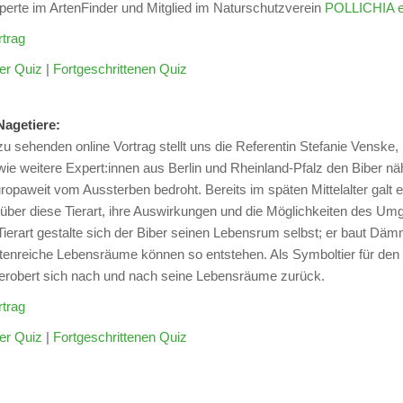
perte im ArtenFinder und Mitglied im Naturschutzverein
POLLICHIA e
trag
er Quiz
|
Fortgeschrittenen Quiz
 Nagetiere:
zu sehenden online Vortrag stellt uns die Referentin Stefanie Venske, 
wie weitere Expert:innen aus Berlin und Rheinland-Pfalz den Biber n
ropaweit vom Aussterben bedroht. Bereits im späten Mittelalter galt er
über diese Tierart, ihre Auswirkungen und die Möglichkeiten des Um
ierart gestalte sich der Biber seinen Lebensrum selbst; er baut Däm
tenreiche Lebensräume können so entstehen. Als Symboltier für den
 erobert sich nach und nach seine Lebensräume zurück.
trag
er Quiz
|
Fortgeschrittenen Quiz
en: