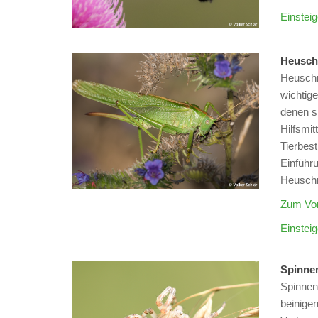
Einsteig
Heusch
Heuschr
wichtig
denen s
Hilfsmit
Tierbest
Einführu
Heusch
Zum Vor
Einsteig
Spinne
Spinnen 
beinigen