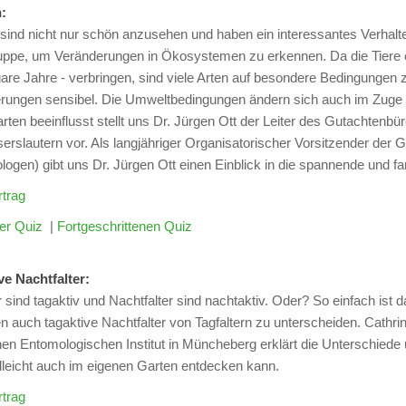
:
 sind nicht nur schön anzusehen und haben ein interessantes Verhalte
uppe, um Veränderungen in Ökosystemen zu erkennen. Da die Tiere e
ogare Jahre - verbringen, sind viele Arten auf besondere Bedingunge
rungen sensibel. Die Umweltbedingungen ändern sich auch im Zuge d
arten beeinflusst stellt uns Dr. Jürgen Ott der Leiter des Gutachten
erslautern vor. Als langjähriger Organisatorischer Vorsitzender der
ogen) gibt uns Dr. Jürgen Ott einen Einblick in die spannende und fa
trag
er Quiz
|
Fortgeschrittenen Quiz
ve Nachtfalter:
r sind tagaktiv und Nachtfalter sind nachtaktiv. Oder? So einfach ist 
en auch tagaktive Nachtfalter von Tagfaltern zu unterscheiden. Cath
n Entomologischen Institut in Müncheberg erklärt die Unterschiede un
lleicht auch im eigenen Garten entdecken kann.
trag