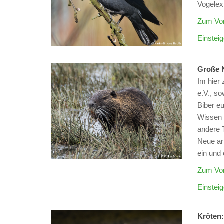
Vogelex
Zum Vor
Einsteig
Große
Im hier 
e.V., so
Biber eu
Wissen 
andere T
Neue ar
ein und
Zum Vor
Einsteig
Kröt