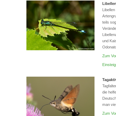
Libellen
Libellen
Artengr
teils s
Verände
Libellen
und Kais
Odonatol
Zum Vor
Einsteig
Tagakti
Tagfalte
die helf
Deutsche
man vie
Zum Vor