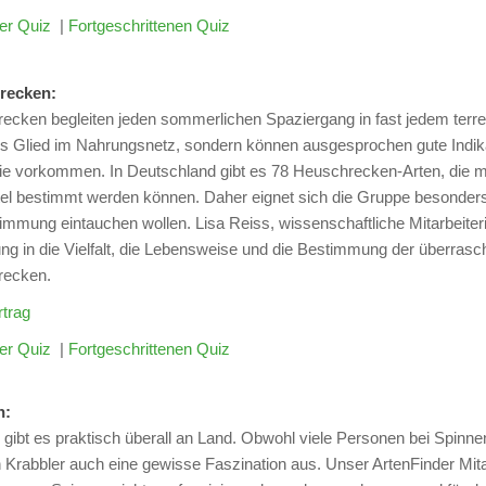
er Quiz
|
Fortgeschrittenen Quiz
recken:
ecken begleiten jeden sommerlichen Spaziergang in fast jedem terres
es Glied im Nahrungsnetz, sondern können ausgesprochen gute Indikat
ie vorkommen. In Deutschland gibt es 78 Heuschrecken-Arten, die mi
tel bestimmt werden können. Daher eignet sich die Gruppe besonders 
immung eintauchen wollen. Lisa Reiss, wissenschaftliche Mitarbeiterin
ng in die Vielfalt, die Lebensweise und die Bestimmung der überrasc
recken.
trag
er Quiz
|
Fortgeschrittenen Quiz
n:
gibt es praktisch überall an Land. Obwohl viele Personen bei Spinne
 Krabbler auch eine gewisse Faszination aus. Unser ArtenFinder Mita