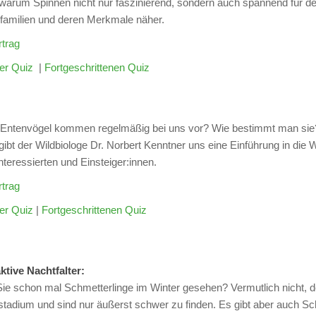
 warum Spinnen nicht nur faszinierend, sondern auch spannend für de
familien und deren Merkmale näher.
trag
ger Quiz
|
Fortgeschrittenen Quiz
Entenvögel kommen regelmäßig bei uns vor? Wie bestimmt man sie? 
gibt der Wildbiologe Dr. Norbert Kenntner uns eine Einführung in die 
Interessierten und Einsteiger:innen.
trag
er Quiz
|
Fortgeschrittenen Quiz
ktive Nachtfalter:
ie schon mal Schmetterlinge im Winter gesehen? Vermutlich nicht, de
adium und sind nur äußerst schwer zu finden. Es gibt aber auch Schm