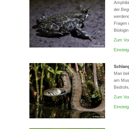
Amphibi
der Beg
werdend
Fragen 
Biologin
Zum Vor
Einsteig
Schl
Man bek
am Muse
Bedrohu
Zum Vor
Einsteig