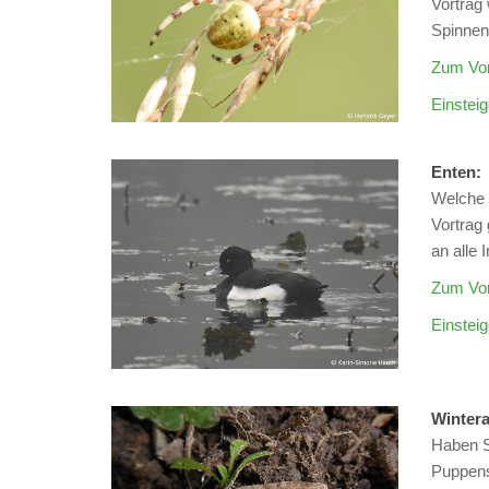
Vortrag
Spinnen
Zum Vor
Einstei
Enten:
Welche 
Vortrag 
an alle 
Zum Vor
Einsteig
Wintera
Haben S
Puppenst