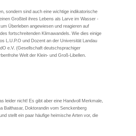
n, sondern sind auch eine wichtige indikatorische
inen Großteil ihres Lebens als Larve im Wasser -
n zum Überleben angewiesen und reagieren auf
es fortschreitenden Klimawandels. Wie dies einige
büros L.U.P.O und Dozent an der Universität Landau
 GdO e.V. (Gesellschaft deutschsprachiger
rbenfrohe Welt der Klein- und Groß-Libellen.
das leider nicht! Es gibt aber eine Handvoll Merkmale,
rina Balthasar, Doktorandin vom Senckenberg
d stellt ein paar häufige heimische Arten vor, die